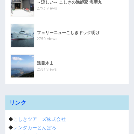
～涼しい～ こしきの漁師家 海聖丸
2793 views
フェリーニューこしきドック明け
2750 views
遠目木山
2581 views
リンク
◆
こしきツアーズ株式会社
◆
レンタカーとんぼろ