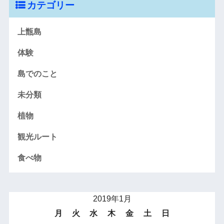
カテゴリー
上甑島
体験
島でのこと
未分類
植物
観光ルート
食べ物
2019年1月
月
火
水
木
金
土
日