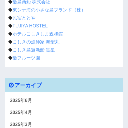
◆
甑島商船 株式会社
◆
東シナ海の小さな島ブランド（株）
◆
民宿ととや
◆
FUJIYA HOSTEL
◆
ホテルこしきしま親和館
◆
こしきの漁師家 海聖丸
◆
こしき島遊漁船 黒星
◆
甑フルーツ園
アーカイブ
2025年6月
2025年4月
2025年3月